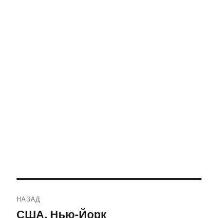
Навигация
НАЗАД
по
США. Нью-Йорк
Предыдущая