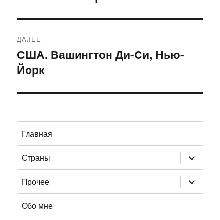
запись:
записям
ДАЛЕЕ
США. Вашингтон Ди-Си, Нью-
Следующая
Йорк
запись:
Главная
раскрыт
Страны
дочернее
меню
раскрыт
Прочее
дочернее
меню
Обо мне