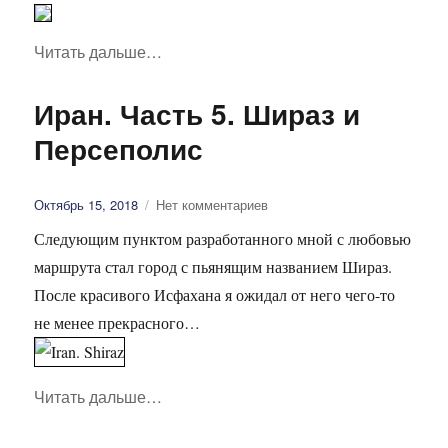
Читать дальше
«Иран. Часть 6. Йезд, Херанек и Мейбо
…
Иран. Часть 5. Шираз и
Персеполис
Опубликовано
Октябрь 15, 2018
Нет комментариев
Следующим пунктом разработанного мной с любовью
маршрута стал город с пьянящим названием Шираз.
После красивого Исфахана я ожидал от него чего-то
не менее прекрасного…
Читать дальше
«Иран. Часть 5. Шираз и Персеполис»
…