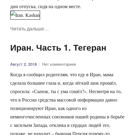
дни отпуска, сидя на одном месте.
Читать дальше
«Иран. Часть 2. Кашан»
…
Иран. Часть 1. Тегеран
Опубликовано
Август 2, 2018
Нет комментариев
Когда я сообщил родителям, что еду в Иран, мама
сделала большие глаза и, когда лёгкий шок прошёл,
спросила: «Сынок, ты с ума сошёл?». Несмотря на то,
что в России средства массовой информации давно
позиционируют Иран, как одного из
немногочисленных союзников нашей родины в борьбе
с засильем Запада, отклика в сердцах людей это,
похоже, не находит – бывшая Персия почему-то