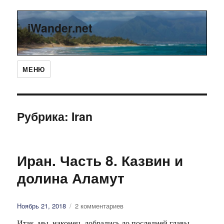
iWander.net
МЕНЮ
Рубрика: Iran
Иран. Часть 8. Казвин и
долина Аламут
Опубликовано
Ноябрь 21, 2018
2 комментариев
Итак, мы, наконец, добрались до последней главы