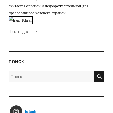
считается опасной и недоброжелательной для
православного человека страной.
Читать дальше
«Иран. Часть 1. Тегеран»
…
ПОИСК
ПО
Искать:
tutanh