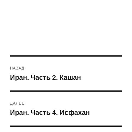
Навигация
НАЗАД
по
Иран. Часть 2. Кашан
Предыдущая
запись:
записям
ДАЛЕЕ
Иран. Часть 4. Исфахан
Следующая
запись: