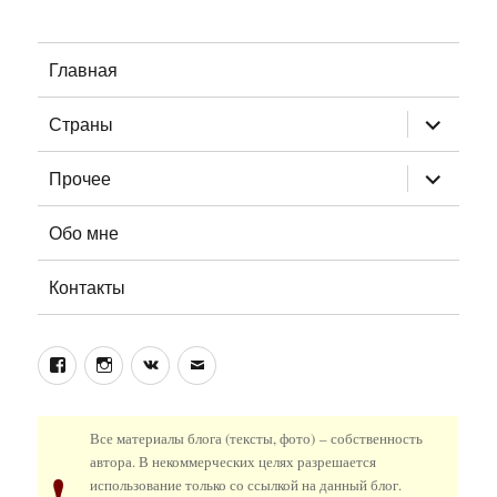
Главная
раскрыт
Страны
дочернее
меню
раскрыт
Прочее
дочернее
меню
Обо мне
Контакты
Facebook
Instagram
ВКонтакте
Email
Все материалы блога (тексты, фото) – собственность
автора. В некоммерческих целях разрешается
!
использование только со ссылкой на данный блог.