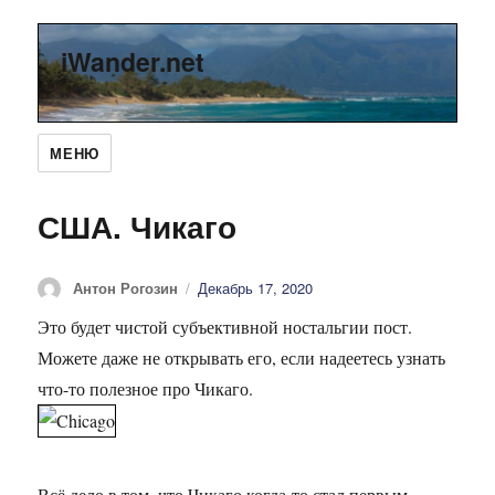
iWander.net
МЕНЮ
США. Чикаго
Автор
Антон Рогозин
Опубликовано
Декабрь 17, 2020
Это будет чистой субъективной ностальгии пост.
Можете даже не открывать его, если надеетесь узнать
что-то полезное про Чикаго.
Всё дело в том, что Чикаго когда-то стал первым