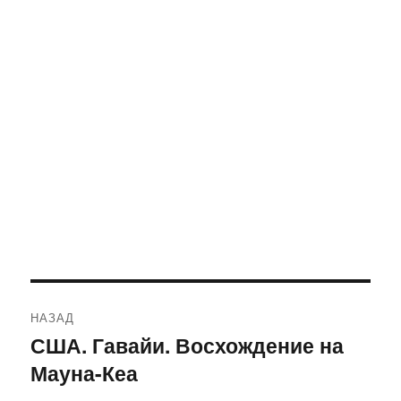
Навигация
НАЗАД
по
США. Гавайи. Восхождение на
Предыдущая
Мауна-Кеа
запись:
записям