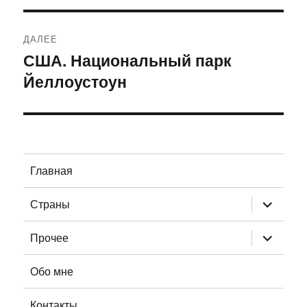
ДАЛЕЕ
США. Национальный парк
Следующая
Йеллоустоун
запись:
Главная
раскрыт
Страны
дочернее
меню
раскрыт
Прочее
дочернее
меню
Обо мне
Контакты